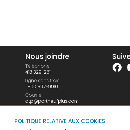
Nous joindre
Suiv
Téléphone
418 329-2511
Ligne sans frais
1 800 897-9910
Courriel
atp@portneufplus.com
POLITIQUE RELATIVE AUX COOKIES