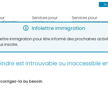
Ac
our
Services pour
Services pour
 d'emploi
employeurs
personnes immigra
Infolettre immigration
olettre immigration pour être informé des prochaines activ
trouvable
s inscrire.
eindre est introuvable ou inaccessible 
 corrigez-la au besoin.