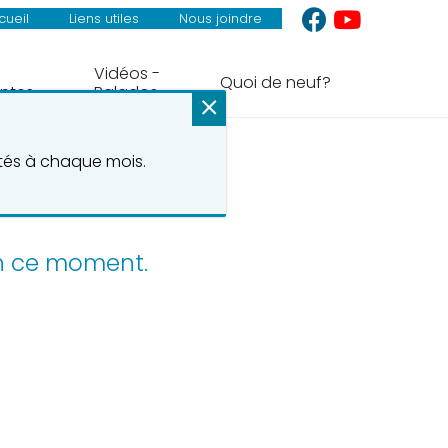
cueil
Liens utiles
Nous joindre
Vidéos -
Quoi de neuf?
ntes
Balados
ités à chaque mois.
en ce moment.