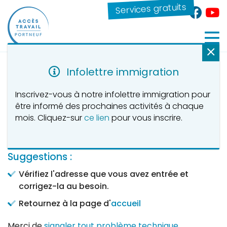
Services gratuits
Infolettre immigration
Erreur 404 - Page introuvable
Inscrivez-vous à notre infolettre immigration pour
être informé des prochaines activités à chaque
L'adresse que vous tentez d'atteindre
mois. Cliquez-sur
ce lien
pour vous inscrire.
est introuvable ou inaccessible en ce
moment.
Suggestions :
Vérifiez l'adresse que vous avez entrée et
corrigez-la au besoin.
Retournez à la page d'
accueil
Merci de
signaler tout problème technique
.