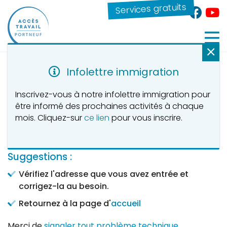
Services gratuits
Infolettre immigration
Erreur 404 - Page introuvable
Inscrivez-vous à notre infolettre immigration pour
être informé des prochaines activités à chaque
L'adresse que vous tentez d'atteindre
mois. Cliquez-sur
ce lien
pour vous inscrire.
est introuvable ou inaccessible en ce
moment.
Suggestions :
Vérifiez l'adresse que vous avez entrée et
corrigez-la au besoin.
Retournez à la page d'
accueil
Merci de
signaler tout problème technique
.